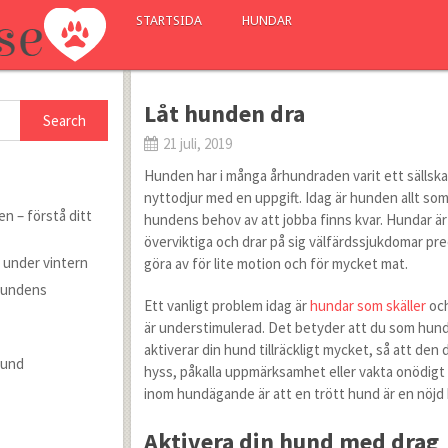
STARTSIDA
HUNDAR
Låt hunden dra
21 juli, 2019
Hunden har i många århundraden varit ett sällska
nyttodjur med en uppgift. Idag är hunden allt so
n – förstå ditt
hundens behov av att jobba finns kvar. Hundar ä
överviktiga och drar på sig välfärdssjukdomar pr
 under vintern
göra av för lite motion och för mycket mat.
hundens
Ett vanligt problem idag är
hundar som skäller
och
är understimulerad. Det betyder att du som hund
aktiverar din hund tillräckligt mycket, så att den 
hund
hyss, påkalla uppmärksamhet eller vakta onödigt
inom hundägande är att en trött hund är en nöjd
Aktivera din hund med drag