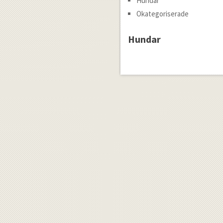
Hundar
Okategoriserade
Hundar