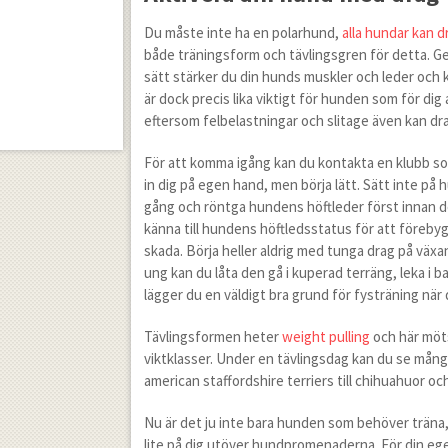
Du måste inte ha en polarhund,
alla hundar kan d
både träningsform och tävlingsgren för detta. Ge
sätt stärker du din hunds muskler och leder och
är dock precis lika viktigt för hunden som för dig 
eftersom felbelastningar och slitage även kan dr
För att komma igång kan du kontakta en klubb som
in dig på egen hand, men börja lätt. Sätt inte på
gång och röntga hundens höftleder först innan det 
känna till hundens höftledsstatus för att förebygg
skada. Börja heller aldrig med tunga drag på växa
ung kan du låta den gå i kuperad terräng, leka i 
lägger du en väldigt bra grund för fysträning när d
Tävlingsformen heter
weight pulling
och här möts
viktklasser. Under en tävlingsdag kan du se många 
american staffordshire terriers till chihuahuor o
Nu är det ju inte bara hunden som behöver träna,
lite på dig utöver hundpromenaderna. För din eg