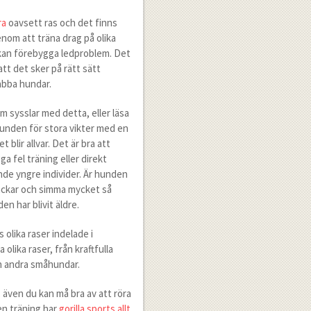
ra
oavsett ras och det finns
nom att träna drag på olika
 kan förebygga ledproblem. Det
att det sker på rätt sätt
abba hundar.
 sysslar med detta, eller läsa
 hunden för stora vikter med en
blir allvar. Det är bra att
a fel träning eller direkt
nde yngre individer. Är hunden
backar och simma mycket så
en har blivit äldre.
 olika raser indelade i
olika raser, från kraftfulla
ch andra småhundar.
 även du kan må bra av att röra
en träning har
gorilla sports allt